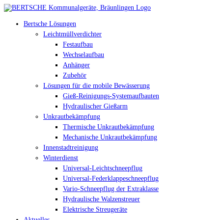
Bertsche Lösungen
Leichtmüllverdichter
Festaufbau
Wechselaufbau
Anhänger
Zubehör
Lösungen für die mobile Bewässerung
Gieß-Reinigungs-Systemaufbauten
Hydraulischer Gießarm
Unkrautbekämpfung
Thermische Unkrautbekämpfung
Mechanische Unkrautbekämpfung
Innenstadtreinigung
Winterdienst
Universal-Leichtschneepflug
Universal-Federklappeschneepflug
Vario-Schneepflug der Extraklasse
Hydraulische Walzenstreuer
Elektrische Streugeräte
Aktuelles