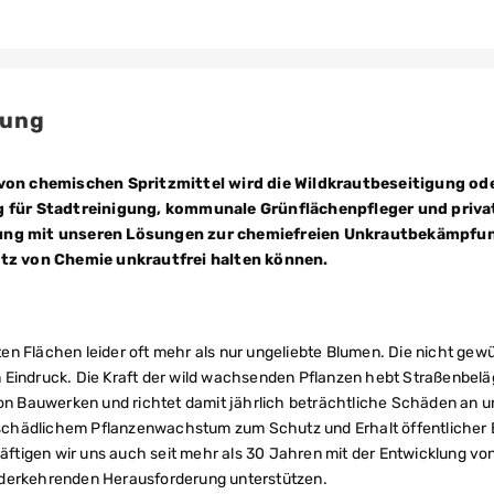
fung
von chemischen Spritzmittel wird die Wildkrautbeseitigung od
g für Stadtreinigung, kommunale Grünflächenpfleger und priv
derung mit unseren Lösungen zur chemiefreien Unkrautbekämpfu
tz von Chemie unkrautfrei halten können.
erten Flächen leider oft mehr als nur ungeliebte Blumen. Die nicht 
Eindruck. Die Kraft der wild wachsenden Pflanzen hebt Straßenbeläge
on Bauwerken und richtet damit jährlich beträchtliche Schäden an un
chädlichem Pflanzenwachstum zum Schutz und Erhalt öffentlicher B
tigen wir uns auch seit mehr als 30 Jahren mit der Entwicklung von
ederkehrenden Herausforderung unterstützen.