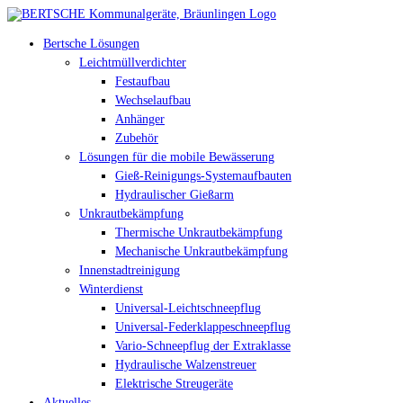
Bertsche Lösungen
Leichtmüllverdichter
Festaufbau
Wechselaufbau
Anhänger
Zubehör
Lösungen für die mobile Bewässerung
Gieß-Reinigungs-Systemaufbauten
Hydraulischer Gießarm
Unkrautbekämpfung
Thermische Unkrautbekämpfung
Mechanische Unkrautbekämpfung
Innenstadtreinigung
Winterdienst
Universal-Leichtschneepflug
Universal-Federklappeschneepflug
Vario-Schneepflug der Extraklasse
Hydraulische Walzenstreuer
Elektrische Streugeräte
Aktuelles