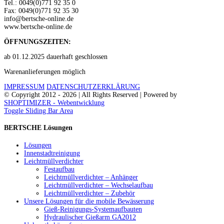
Tel.: 0049(0)771 92 35 0
Fax: 0049(0)771 92 35 30
info@bertsche-online.de
www.bertsche-online.de
ÖFFNUNGSZEITEN:
ab 01.12.2025 dauerhaft geschlossen
Warenanlieferungen möglich
IMPRESSUM
DATENSCHUTZERKLÄRUNG
© Copyright 2012 -
2026 | All Rights Reserved | Powered by
SHOPTIMIZER - Webentwicklung
Toggle Sliding Bar Area
BERTSCHE Lösungen
Lösungen
Innenstadtreinigung
Leichtmüllverdichter
Festaufbau
Leichtmüllverdichter – Anhänger
Leichtmüllverdichter – Wechselaufbau
Leichtmüllverdichter – Zubehör
Unsere Lösungen für die mobile Bewässerung
Gieß-Reinigungs-Systemaufbauten
Hydraulischer Gießarm GA2012