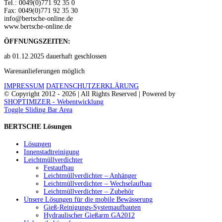
Tel.: 0049(0)771 92 35 0
Fax: 0049(0)771 92 35 30
info@bertsche-online.de
www.bertsche-online.de
ÖFFNUNGSZEITEN:
ab 01.12.2025 dauerhaft geschlossen
Warenanlieferungen möglich
IMPRESSUM
DATENSCHUTZERKLÄRUNG
© Copyright 2012 -
2026 | All Rights Reserved | Powered by
SHOPTIMIZER - Webentwicklung
Toggle Sliding Bar Area
BERTSCHE Lösungen
Lösungen
Innenstadtreinigung
Leichtmüllverdichter
Festaufbau
Leichtmüllverdichter – Anhänger
Leichtmüllverdichter – Wechselaufbau
Leichtmüllverdichter – Zubehör
Unsere Lösungen für die mobile Bewässerung
Gieß-Reinigungs-Systemaufbauten
Hydraulischer Gießarm GA2012