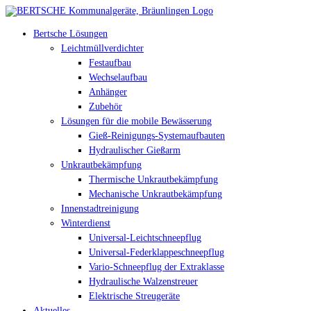
Bertsche Lösungen
Leichtmüllverdichter
Festaufbau
Wechselaufbau
Anhänger
Zubehör
Lösungen für die mobile Bewässerung
Gieß-Reinigungs-Systemaufbauten
Hydraulischer Gießarm
Unkrautbekämpfung
Thermische Unkrautbekämpfung
Mechanische Unkrautbekämpfung
Innenstadtreinigung
Winterdienst
Universal-Leichtschneepflug
Universal-Federklappeschneepflug
Vario-Schneepflug der Extraklasse
Hydraulische Walzenstreuer
Elektrische Streugeräte
Aktuelles